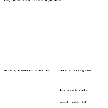
Elvis Presley. Summer Kisses, Winters Tears.
Winter de The Rolling Stones
En invierno no hay claveles
porque los marchita el hielo,