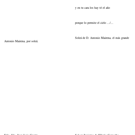
y en tu cara los hay tó el año
porque lo permite el cielo .../...
Soleá de D. Antonio Mairena, el más grande
Antonio Mairena, por soleá.
Frío, frío. Juan Luis Guerra.
Sol en Invierno de Hilario Camacho.