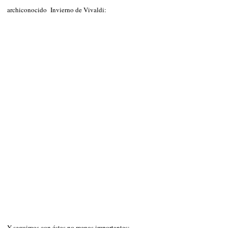
archiconocido Invierno de Vivaldi:
Y seguimos con éstas no menos importantes: