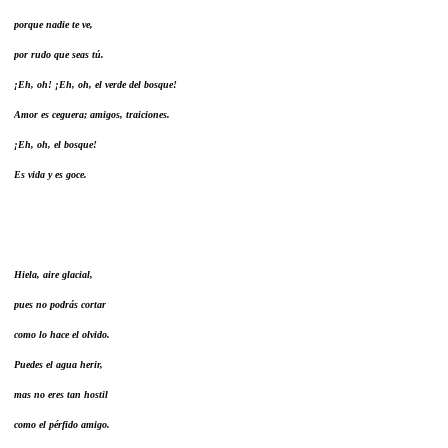
porque nadie te ve,
por rudo que seas tú.
¡Eh, oh! ¡Eh, oh, el verde del bosque!
Amor es ceguera; amigos, traiciones.
¡Eh, oh, el bosque!
Es vida y es goce.
Hiela, aire glacial,
pues no podrás cortar
como lo hace el olvido.
Puedes el agua herir,
mas no eres tan hostil
como el pérfido amigo.