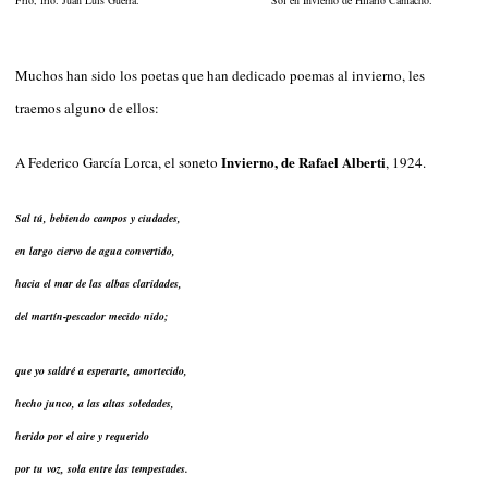
Muchos han sido los poetas que han dedicado poemas al invierno, les
traemos alguno de ellos:
Invierno, de Rafael Alberti
A Federico García Lorca, el soneto
, 1924.
Sal tú, bebiendo campos y ciudades,
en largo ciervo de agua convertido,
hacia el mar de las albas claridades,
del martín-pescador mecido nido;
que yo saldré a esperarte, amortecido,
hecho junco, a las altas soledades,
herido por el aire y requerido
por tu voz, sola entre las tempestades.