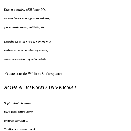
Deja que escriba, débil junco frío,
mi nombre en esas aguas corredoras,
que el viento llama, solitario, río.
Disuelto ya en tu nieve el nombre mío,
vuélvete a tus montañas trepadoras,
ciervo de espuma, rey del monterío.
O este otro de William Shakespeare:
SOPLA, VIENTO INVERNAL
Sopla, viento invernal,
pues daño nunca harás
como la ingratitud.
Tu diente es menos cruel,