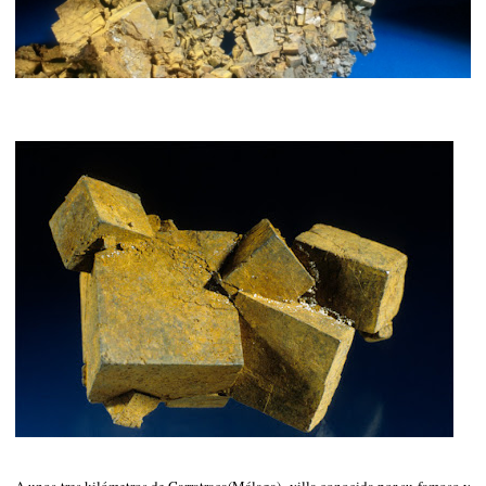
A unos tres kilómetros de Carratraca(Málaga) -villa conocida por su famoso y