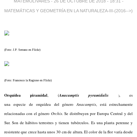
MATEMOLIVARES -
26 DE OCTUBRE DE 2018 - 18:31
-
MATEMÁTICAS Y GEOMETRÍA EN LA NATURALEZA-III-(2016-->)
(Foto: J.P. Serrano en Flickr)
(Foto: Francesco la Ragione en Flickr)
Orquídea piramidal
, (
Anacamptis pyramidalis
, es
)
una especie de orquídea del género
Anacamptis
, está estrechamente
relacionadas con el género
Orchis
. Se distribuyen por Europa Central y del
Sur. Son de hábitos terrestres y tienen tubérculos. Es una planta perenne y
resistente que crece hasta unos 30 cm de altura. El color de la flor varía desde