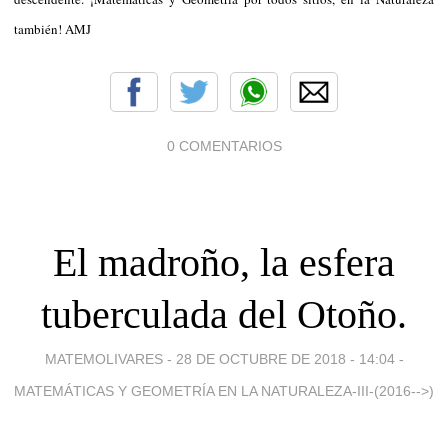
también! AMJ
0 COMENTARIOS
El madroño, la esfera
tuberculada del Otoño.
MATEMOLIVARES -
28 DE OCTUBRE DE 2018 - 14:04
-
MATEMÁTICAS Y GEOMETRÍA EN LA NATURALEZA-III-(2016-->)