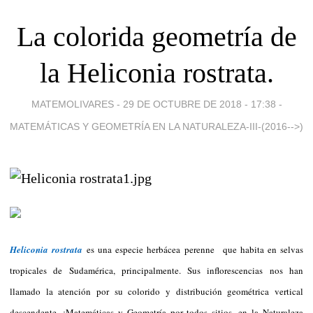
La colorida geometría de
la Heliconia rostrata.
MATEMOLIVARES -
29 DE OCTUBRE DE 2018 - 17:38
-
MATEMÁTICAS Y GEOMETRÍA EN LA NATURALEZA-III-(2016-->)
Heliconia rostrata
es una especie herbácea perenne que habita en selvas
tropicales de Sudamérica, principalmente. Sus inflorescencias nos han
llamado la atención por su colorido y distribución geométrica vertical
descendente. ¡Matemáticas y Geometría por todos sitios, en la Naturaleza