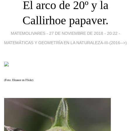
El arco de 20º y la
Callirhoe papaver.
MATEMOLIVARES -
27 DE NOVIEMBRE DE 2018 - 20:22
-
MATEMÁTICAS Y GEOMETRÍA EN LA NATURALEZA-III-(2016-->)
(Foto: Eleanor en Flickr)