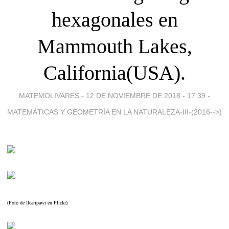
hexagonales en
Mammouth Lakes,
California(USA).
MATEMOLIVARES -
12 DE NOVIEMBRE DE 2018 - 17:39
-
MATEMÁTICAS Y GEOMETRÍA EN LA NATURALEZA-III-(2016-->)
(Foto de Ilcaripawi en Flickr)