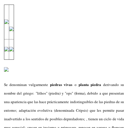
piedras vivas
planta piedra
Se denominan vulgarmente
o
derivando su
nombre del griego: "lithos" (piedra) y "ops" (forma), debido a que presentan
una apariencia que las hace prácticamente indistinguibles de las piedras de su
entorno; adaptación evolutiva (denominada Cripsis) que les permite pasar
inadvertido a los sentidos de posibles depredadores; , tienen un ciclo de vida
muy especial: crecen en invierno y primavera, reposan en verano y florecen