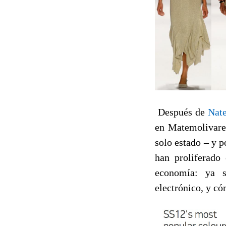
Después de
Nate
en Matemolivares
solo estado – y p
han proliferado 
economía: ya s
electrónico, y có