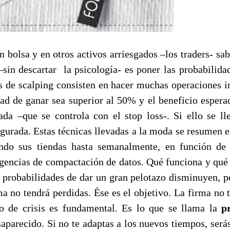
 bolsa y en otros activos arriesgados –los traders- sa
–sin descartar la psicología- es poner las probabilida
as de scalping consisten en hacer muchas operaciones in
dad de ganar sea superior al 50% y el beneficio esper
ada –que se controla con el stop loss-. Si ello se lle
egurada. Estas técnicas llevadas a la moda se resumen 
ndo sus tiendas hasta semanalmente, en función de 
agencias de compactación de datos. Qué funciona y qué
s probabilidades de dar un gran pelotazo disminuyen, pe
ma no tendrá perdidas. Ése es el objetivo. La firma no 
o de crisis es fundamental. Es lo que se llama la
p
aparecido. Si no te adaptas a los nuevos tiempos, serás