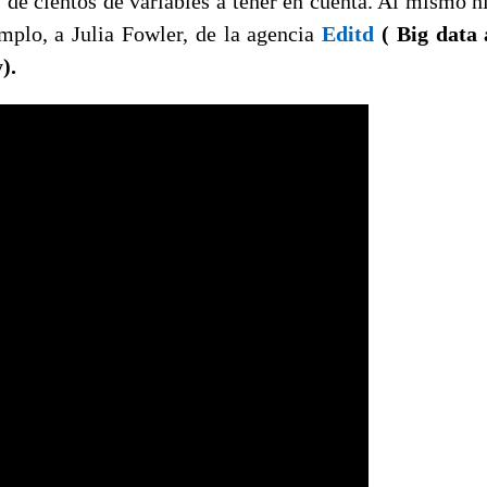
 de cientos de variables a tener en cuenta. Al mismo n
mplo, a Julia Fowler, de la agencia
Editd
( Big data 
).