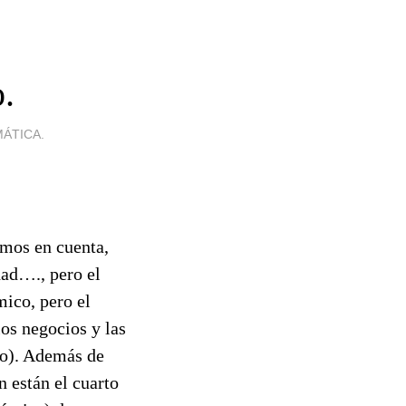
.
ÁTICA.
amos en cuenta,
dad…., pero el
mico, pero el
os negocios y las
no). Además de
n están el cuarto