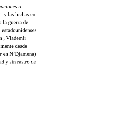
naciones o
s”
y las luchas en
a la guerra de
s estadounidenses
in , Vlademir
almente desde
or en N’Djamena)
d y sin rastro de