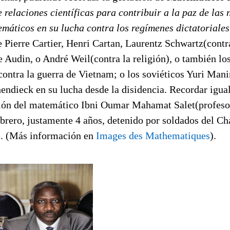
 relaciones científicas para contribuir a la paz de las 
emáticos en su lucha contra los regímenes dictatoriale
e Pierre Cartier, Henri Cartan, Laurentz Schwartz(contr
 Audin, o André Weil(contra la religión), o también lo
contra la guerra de Vietnam; o los soviéticos Yuri Man
hendieck en su lucha desde la disidencia. Recordar igu
ción del matemático Ibni Oumar Mahamat Salet(profes
brero, justamente 4 años, detenido por soldados del Cha
s. (Más información en
Images des Mathematiques
).