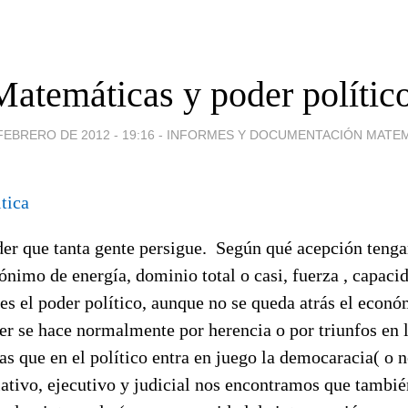
Matemáticas y poder político
FEBRERO DE 2012 - 19:16
-
INFORMES Y DOCUMENTACIÓN MATEM
der que tanta gente persigue. Según qué acepción teng
ónimo de energía, dominio total o casi, fuerza , capaci
es el poder político, aunque no se queda atrás el econó
er se hace normalmente por herencia o por triunfos en l
s que en el político entra en juego la democaracia( o 
lativo, ejecutivo y judicial nos encontramos que tambié