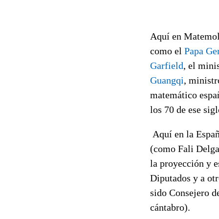
Aquí en Matemoli
como el
Papa Ger
Garfield
, el mini
Guangqi
, minist
matemático españ
los 70 de ese sigl
Aquí en la Espa
(como Fali Delga
la proyección y e
Diputados y a ot
sido Consejero d
cántabro).