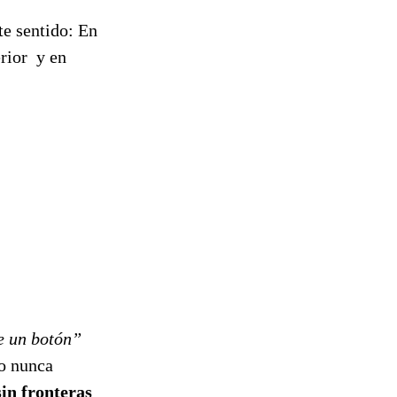
te sentido: En
rior y en
e un botón”
do nunca
in fronteras