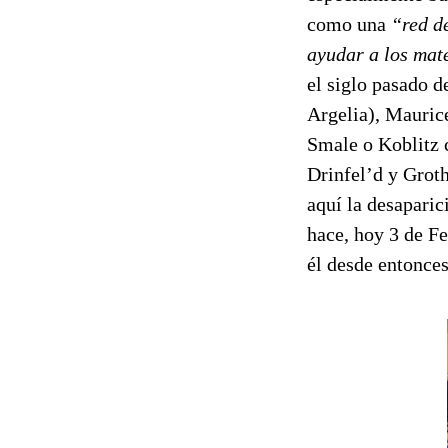
como una
“red de
ayudar a los mat
el siglo pasado d
Argelia), Maurice
Smale o Koblitz 
Drinfel’d y Grot
aquí la desapari
hace, hoy 3 de Fe
él desde entonce