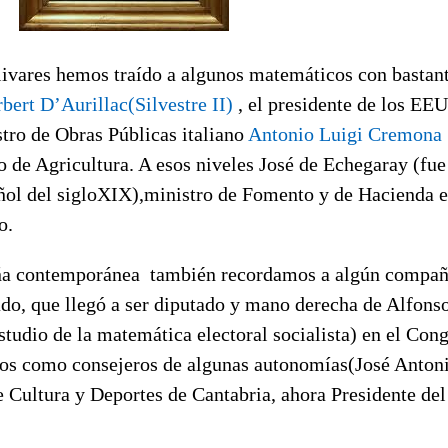
vares hemos traído a algunos matemáticos con bastant
bert D’Aurillac(Silvestre II)
, el presidente de los E
stro de Obras Públicas italiano
Antonio Luigi Cremona
ro de Agricultura. A esos niveles José de Echegaray (fu
ol del sigloXIX),ministro de Fomento y de Hacienda e
o.
ña contemporánea también recordamos a algún compañ
do, que llegó a ser diputado y mano derecha de Alfons
studio de la matemática electoral socialista) en el Cong
ros como consejeros de algunas autonomías(José Anton
e Cultura y Deportes de Cantabria, ahora Presidente de