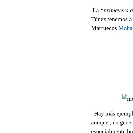
La
“primavera 
Túnez tenemos 
Marruecos
Moha
Hay más ejemplos
aunque , en gener
especialmente bu