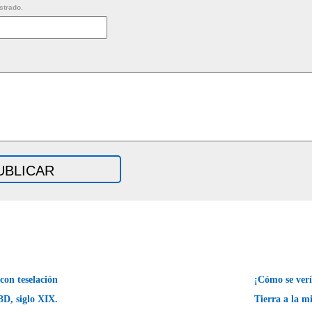
strado.
con teselación
¡Cómo se verí
3D, siglo XIX.
Tierra a la m