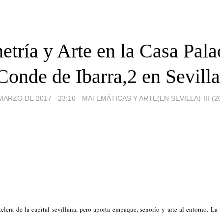
tría y Arte en la Casa Pala
Conde de Ibarra,2 en Sevilla
MARZO DE 2017 - 23:16
-
MATEMÁTICAS Y ARTE(EN SEVILLA)-III-(20
elera de la capital sevillana, pero aporta empaque, señorío y arte al entorno. La