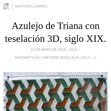
MATEMOLIVARES
Azulejo de Triana con
teselación 3D, siglo XIX.
22 DE MAYO DE 2019 - 19:47
-
MATEMÁTICAS Y ARTE(EN SEVILLA)-III-(2017--->)