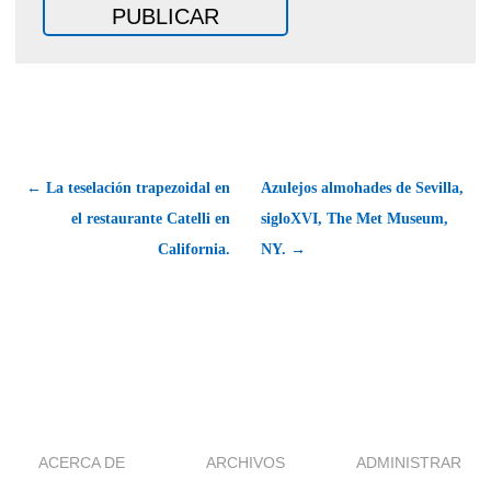
← La teselación trapezoidal en
Azulejos almohades de Sevilla,
el restaurante Catelli en
sigloXVI, The Met Museum,
California.
NY. →
ACERCA DE
ARCHIVOS
ADMINISTRAR