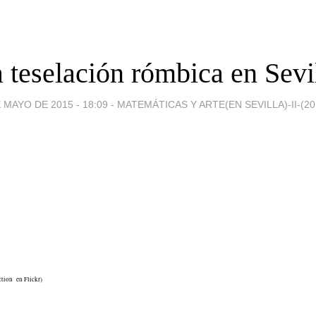
 teselación rómbica en Sevi
 MAYO DE 2015 - 18:09
-
MATEMÁTICAS Y ARTE(EN SEVILLA)-II-(20
tion en Flickr)