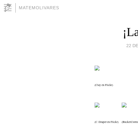
MATEMOLIVARES
¡La
22 DE
(Clay en Flickr)
(C. Draper en Flickr)
(BucketCorrec