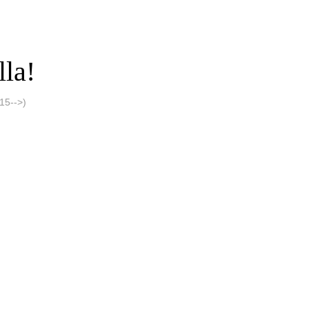
lla!
15-->)