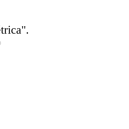
trica".
)