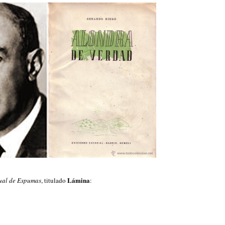
Lámina
al de Espumas
, titulado
: