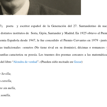
7), poeta y escritor español de la Generación del 27. Santanderino de nac
distintos institutos de Soria, Gijón, Santander y Madrid. En 1925 obtuvo el Prem
mia Española desde 1947, le fue concedido el Premio Cervantes en 1979 –junto
 tradicionales –sonetos (No tiene rival en su dominio), décimas o romances- y
uardias caracteriza su poesía. Les traemos dos poemas cercanos a las matemáticas
del libro “
Alondra de verdad
”-:(Pueden oírlo recitado en
Goear
)
 Sevilla,
 estrella,
re sin mella,
 semilla.