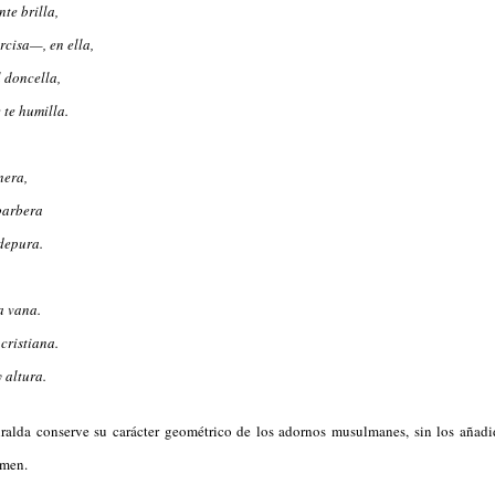
nte brilla,
rcisa—, en ella,
l doncella,
 te humilla.
nera,
 barbera
 depura.
a vana.
cristiana.
 altura.
ralda conserve su carácter geométrico de los adornos musulmanes, sin los añadido
umen.