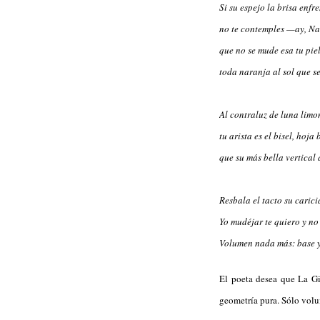
Si su espejo la brisa enfre
no te contemples —ay, Na
que no se mude esa tu pie
toda naranja al sol que se
Al contraluz de luna limo
tu arista es el bisel, hoja
que su más bella vertical
Resbala el tacto su carici
Yo mudéjar te quiero y no 
Volumen nada más: base y
El poeta desea que La Gi
geometría pura. Sólo vol