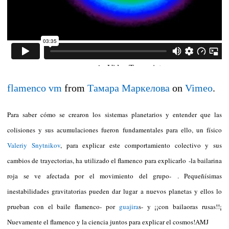
flamenco vm
from
Тамара Маркелова
on
Vimeo
.
Para saber cómo se crearon los sistemas planetarios y entender que las
colisiones y sus acumulaciones fueron fundamentales para ello, un físico
Valeriy Snytnikov
, para explicar este comportamiento colectivo y sus
cambios de trayectorias, ha utilizado el flamenco para explicarlo
-la bailarina
roja se ve afectada por el movimiento del grupo-
. Pequeñísimas
inestabilidades gravitatorias pueden dar lugar a nuevos planetas y ellos lo
prueban con el baile flamenco- por
guajira
s- y ¡¡con bailaoras rusas!!¡
Nuevamente el flamenco y la ciencia juntos para explicar el cosmos!AMJ