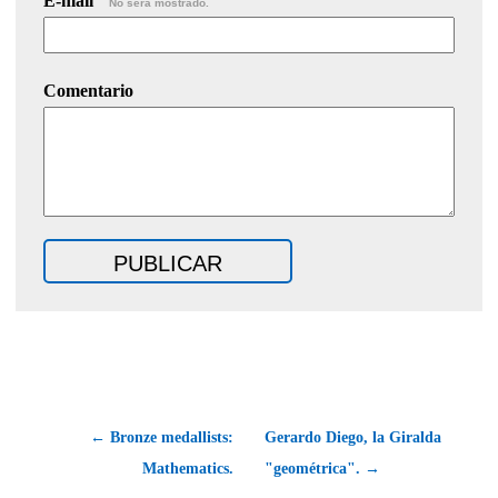
E-mail
No será mostrado.
Comentario
← Bronze medallists:
Gerardo Diego, la Giralda
Mathematics.
"geométrica". →