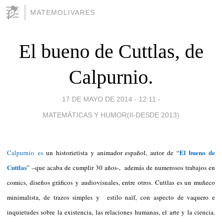
MATEMOLIVARES
El bueno de Cuttlas, de
Calpurnio.
17 DE MAYO DE 2014 - 12:11
-
MATEMÁTICAS Y HUMOR(II-DESDE 2013)
El bueno de
Calpurnio es
un historietista y animador español, autor de “
Cuttlas
” –que acaba de cumplir 30 años-, además de numerosos trabajos en
comics, diseños gráficos y audiovisuales, entre otros. Cuttlas es un muñeco
minimalista, de trazos simples y estilo naïf, con aspecto de vaquero e
inquietudes sobre la existencia, las relaciones humanas, el arte y la ciencia.