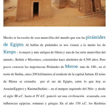
pirámides
Mucho se ha escrito de esas maravillas del mundo que son las
de Egipto
. Al hablar de pirámides se nos vienen a la mente las de
Keops
– la mayor y más antigua de Güiza y una de las siete maravillas del
mundo-, Kefrén o Micerinos, construidas hace alrededor de 4.500 años. Pero
Meroe
pocos conocen las majestuosas Pirámides de
- más de 100-, en el
norte de Sudán,, unos 200 kilómetros al nordeste de la capital Jartum. El reino
de Meroe se extendía por el sur de Egipto, entre lo que hoy es
Assuán(Egipto) y Karima(Sudán) – en el margen izquierdo del Nilo- y desde
el siglo III a.C. hasta el IV d.C. pareció ser una civilización avanzada, con
influencias egipcias, romanas y griegas. En el año 150 a.C. los Kushitas