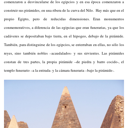
comenzaron a desvincularse de los egipcios y en esa época comenzaron a
construir sus pirámides, en una ribera de la curva del Nilo. Hay más que en el
propio Egipto, pero de reducidas dimensiones. Eran monumentos
conmemorativos, a diferencia de las egipcias que eran funerarias, ya que los
cadáveres se depositaban bajo tierra, en el hipogeo, debajo de la pirámide.
También, para distinguirse de los egipcios, se enterraban en ellas, no sólo los
reyes, sino también nobles –acaudalados- y sus sirvientes. Las pirámides
constan de tres partes, la propia pirámide –de piedra y barro cocido-, el
templo funerario –a la entrada- y la cámara funeraria –bajo la pirámide-.