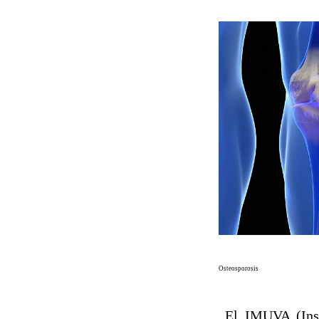
Osteosporosis
El IMUVA (Insti