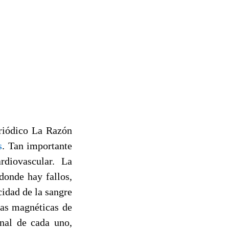
eriódico La Razón
s
.
Tan importante
diovascular. La
donde hay fallos,
cidad de la sangre
ias magnéticas de
onal de cada uno,