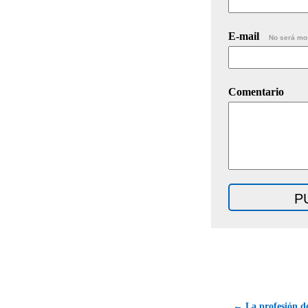
E-mail
No será mo
Comentario
← La profesión d