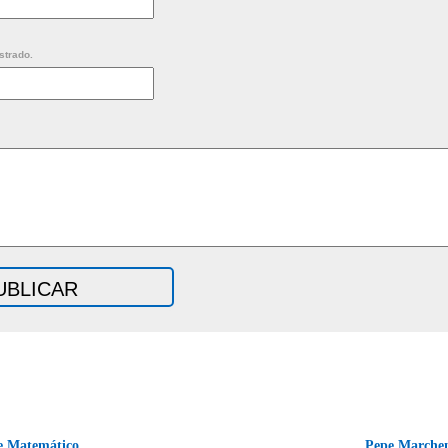
strado.
e Matemático.
Pepe Marchen