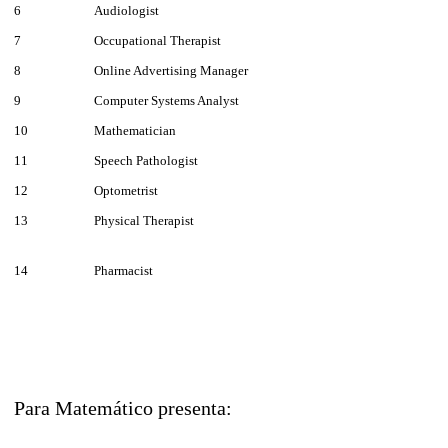
6
Audiologist
7
Occupational Therapist
8
Online Advertising Manager
9
Computer Systems Analyst
10
Mathematician
11
Speech Pathologist
12
Optometrist
13
Physical Therapist
14
Pharmacist
Para Matemático presenta: