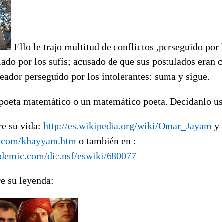
Ello le trajo multitud de conflictos ,perseguido por 
iado por los sufís; acusado de que sus postulados eran co
reador perseguido por los intolerantes: suma y sigue.
poeta matemático o un matemático poeta. Decídanlo us
re su vida:
http://es.wikipedia.org/wiki/Omar_Jayam
y 
z.com/khayyam.htm
o también en :
ademic.com/dic.nsf/eswiki/680077
re su leyenda: