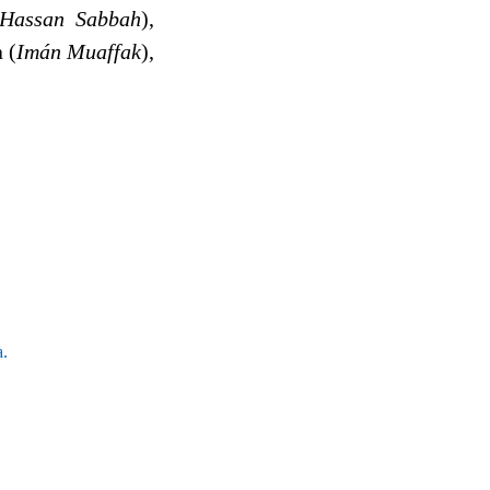
Hassan Sabbah
),
 (
Imán Muaffak
),
a.
.