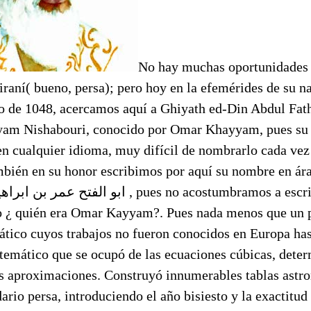
No hay muchas oportunidades d
raní( bueno, persa); pero hoy en la efemérides de su na
o de 1048, acercamos aquí a Ghiyath ed-Din Abdul Fat
yam Nishabouri, conocido por Omar Khayyam, pues su
en cualquier idioma, muy difícil de nombrarlo cada vez
ién en su honor escribimos por aquí su nombre en árabe: الدین
ا , pues no acostumbramos a escribir nombres con
ro ¿ quién era Omar Kayyam?. Pues nada menos que un 
ático cuyos trabajos no fueron conocidos en Europa has
temático que se ocupó de las ecuaciones cúbicas, dete
sus aproximaciones. Construyó innumerables tablas astr
ario persa, introduciendo el año bisiesto y la exactitud