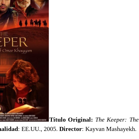
Título Original:
The Keeper: Th
nalidad
: EE.UU., 2005.
Director
: Kayvan Mashayekh.