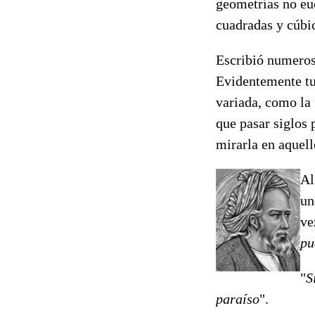
geometrías no euc
cuadradas y cúbi
Escribió numeros
Evidentemente tuv
variada, como la 
que pasar siglos 
mirarla en aquell
Al
un
ve
pu
"
S
paraíso
".