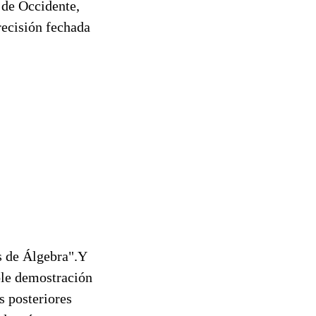
 de Occidente,
recisión fechada
s de Álgebra".Y
ble demostración
s posteriores