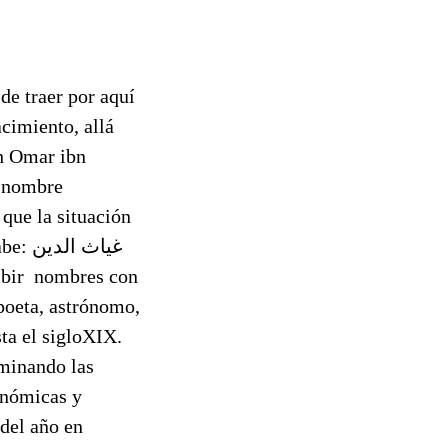
e traer por aquí
cimiento, allá
h Omar ibn
 nombre
 que la situación
غياث 
poeta, astrónomo,
ta el sigloXIX.
rminando las
onómicas y
 del año en