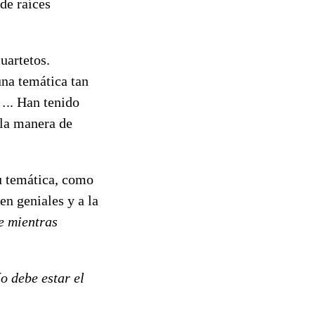
de raíces
uartetos.
una temática tan
a….. Han tenido
 la manera de
u temática, como
en geniales y a la
e mientras
ío debe estar el