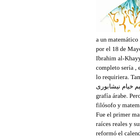
a un matemático i
por el 18 de May
Ibrahim al-Khay
completo sería , 
lo requiriera. Tamb
بو الفتح عمر بن ابراهیم خیام نيشابوری
grafía árabe. Pe
filósofo y matem
Fue el primer ma
raíces reales y 
reformó el calend