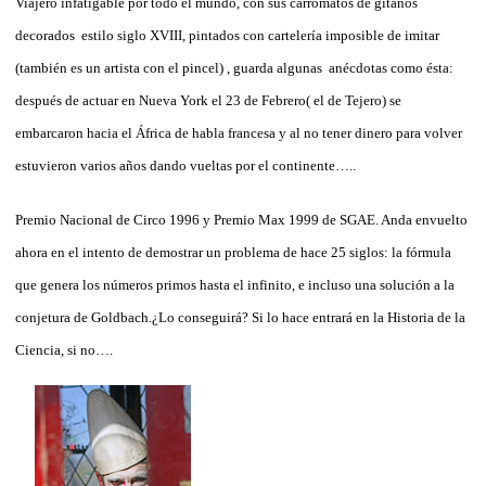
Viajero infatigable por todo el mundo, con sus carromatos de gitanos
decorados estilo siglo XVIII, pintados con cartelería imposible de imitar
(también es un artista con el pincel) , guarda algunas anécdotas como ésta:
después de actuar en Nueva York el 23 de Febrero( el de Tejero) se
embarcaron hacia el África de habla francesa y al no tener dinero para volver
estuvieron varios años dando vueltas por el continente…..
Premio Nacional de Circo 1996 y Premio Max 1999 de SGAE. Anda envuelto
ahora en el intento de demostrar un problema de hace 25 siglos: la fórmula
que genera los números primos hasta el infinito, e incluso una solución a la
conjetura de Goldbach.¿Lo conseguirá? Si lo hace entrará en la Historia de la
Ciencia, si no….