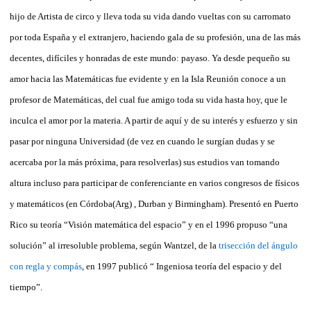
hijo de Artista de circo y lleva toda su vida dando vueltas con su carromato
por toda España y el extranjero, haciendo gala de su profesión, una de las más
decentes, difíciles y honradas de este mundo: payaso. Ya desde pequeño su
amor hacia las Matemáticas fue evidente y en la Isla Reunión conoce a un
profesor de Matemáticas, del cual fue amigo toda su vida hasta hoy, que le
inculca el amor por la materia. A partir de aquí y de su interés y esfuerzo y sin
pasar por ninguna Universidad (de vez en cuando le surgían dudas y se
acercaba por la más próxima, para resolverlas) sus estudios van tomando
altura incluso para participar de conferenciante en varios congresos de físicos
y matemáticos (en Córdoba(Arg) , Durban y Birmingham). Presentó en Puerto
Rico su teoría “Visión matemática del espacio” y en el 1996 propuso “una
solución” al irresoluble problema, según Wantzel, de la
trisección del ángulo
con regla y compás
, en 1997 publicó “ Ingeniosa teoría del espacio y del
tiempo”.