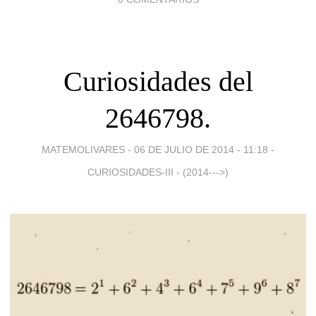
Curiosidades del
2646798.
MATEMOLIVARES -
06 DE JULIO DE 2014 - 11:18
-
CURIOSIDADES-III - (2014--->)