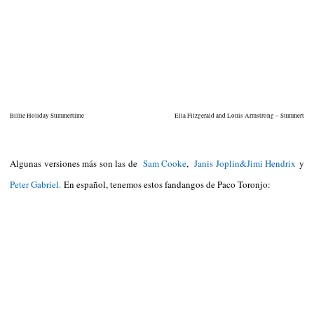
Billie Holiday Summertime
Ella Fitzgerald and Louis Armstrong – Summertime
Algunas versiones más son las de
Sam Cooke
,
Janis Joplin&Jimi Hendrix
y
Peter Gabriel.
En español, tenemos estos fandangos de Paco Toronjo: