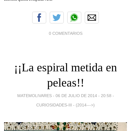
0 COMENTARIOS
¡¡La espiral metida en
peleas!!
MATEMOLIVARES -
06 DE JULIO DE 2014 - 20:58
-
CURIOSIDADES-III - (2014--->)