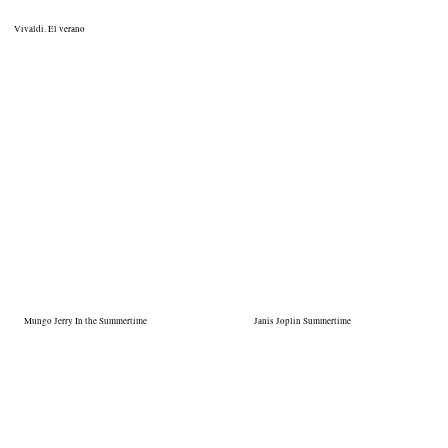
Vivaldi. El verano
Mungo Jerry In the Summertime
Janis Joplin Summertime