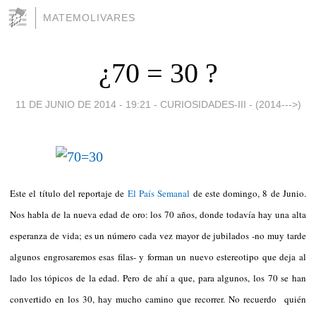
MATEMOLIVARES
¿70 = 30 ?
11 DE JUNIO DE 2014 - 19:21
-
CURIOSIDADES-III - (2014--->)
Este el título del reportaje de
El País Semanal
de este domingo, 8 de Junio.
Nos habla de la nueva edad de oro: los 70 años, donde todavía hay una alta
esperanza de vida; es un número cada vez mayor de jubilados -no muy tarde
algunos engrosaremos esas filas- y forman un nuevo estereotipo que deja al
lado los tópicos de la edad. Pero de ahí a que, para algunos, los 70 se han
convertido en los 30, hay mucho camino que recorrer. No recuerdo quién