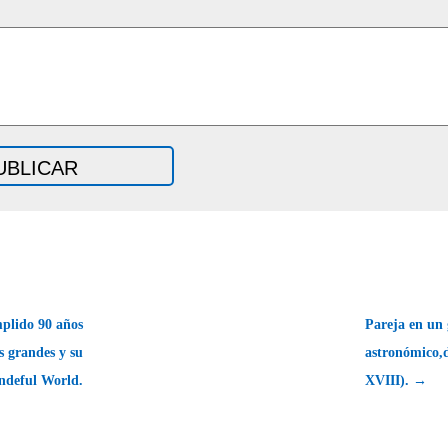
plido 90 años
Pareja en un 
s grandes y su
astronómico,d
ndeful World.
XVIII). →