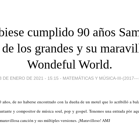
biese cumplido 90 años Sa
 de los grandes y su maravil
Wondeful World.
3 DE ENERO DE 2021 - 15:15
-
MATEMÁTICAS Y MÚSICA-III-(2017---
 años, de no haberse encontrado con la dueña de un motel que lo acribilló a bal
 cantante y compositor de música soul, pop y gospel. Tenemos una entrada pòr aq
maravillosa canción y sus múltiples versiones. ¡Maravilloso! AMJ