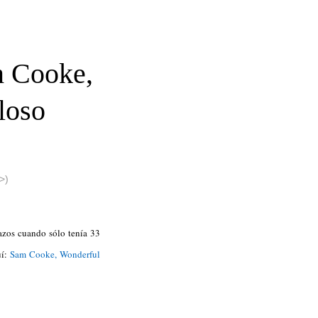
m Cooke,
loso
>)
azos cuando sólo tenía 33
uí:
Sam Cooke, Wonderful