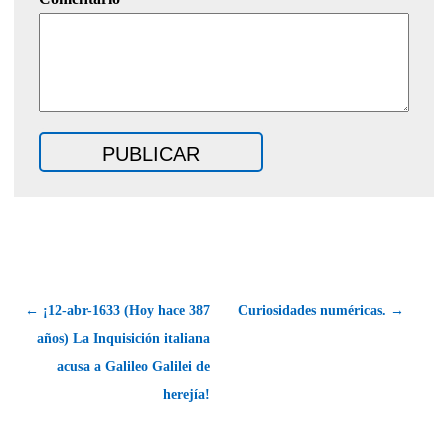
← ¡12-abr-1633 (Hoy hace 387
Curiosidades numéricas. →
años) La Inquisición italiana
acusa a Galileo Galilei de
herejía!