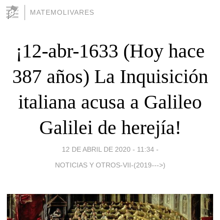
MATEMOLIVARES
¡12-abr-1633 (Hoy hace
387 años) La Inquisición
italiana acusa a Galileo
Galilei de herejía!
12 DE ABRIL DE 2020 - 11:34
-
NOTICIAS Y OTROS-VII-(2019--->)