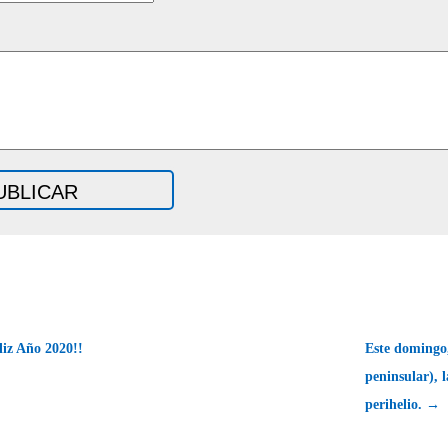
liz Año 2020!!
Este domingo,
peninsular), l
perihelio. →