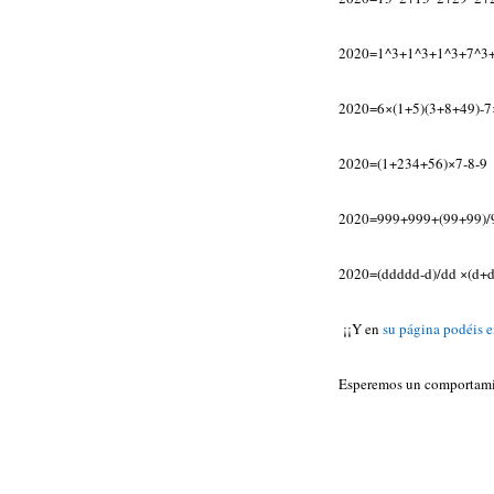
2020=1^3+1^3+1^3+7^3+7
2020=6×(1+5)(3+8+49)-7×2
2020=(1+234+56)×7-8-9
2020=999+999+(99+99)/9 (
2020=(ddddd-d)/dd ×(d+d)/
¡¡Y en
su página podéis 
Esperemos un comportamie