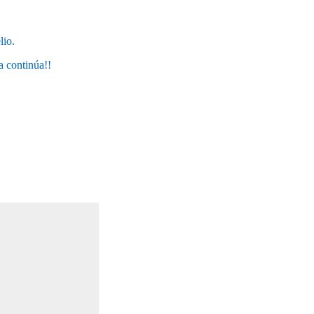
lio.
a continúa!!