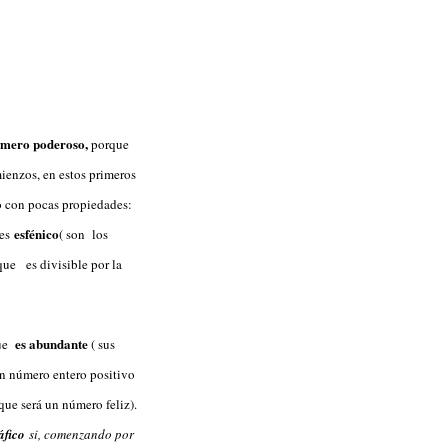
úmero
poderoso
,
porque
ienzos, en estos primeros
o con pocas propiedades:
esfénico
 es
( son los
que es divisible por la
es abundante
que
( sus
n número entero positivo
que será un número feliz).
áfico
si, comenzando por