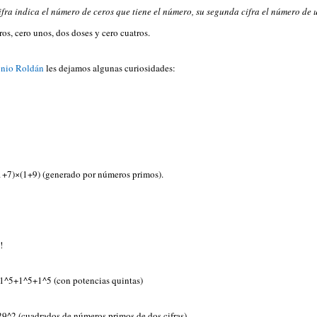
ifra indica el número de ceros que tiene el número, su segunda cifra el número de 
os, cero unos, dos doses y cero cuatros.
nio Roldán
les dejamos algunas curiosidades:
)×(1+9) (generado por números primos).
!
5+1^5+1^5 (con potencias quintas)
2 (cuadrados de números primos de dos cifras)