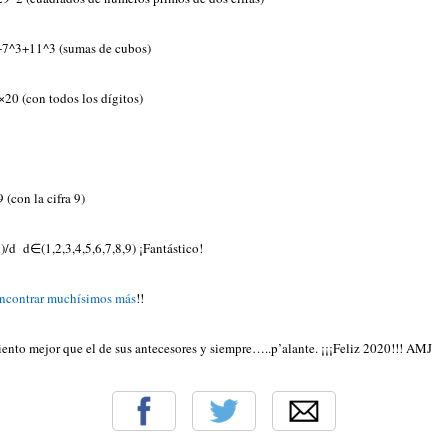
^3+11^3 (sumas de cubos)
0 (con todos los dígitos)
con la cifra 9)
d d∈(1,2,3,4,5,6,7,8,9) ¡Fantástico!
encontrar muchísimos más
!!
nto mejor que el de sus antecesores y siempre…..p’alante. ¡¡¡Feliz 2020!!! AMJ