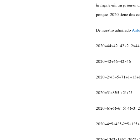
la izquierda, su primera c
porque 2020 tiene dos cer
De nuestro admirado
Anto
2020=44×42+42×2+2×44
2020=42+46+42×46
2020=2×(3+5+71+1+13+1+7
2020=3!×8!/5!+2!+2!
2020=6!+6!+6!-5!-4!+3!-2
2020=4^5+4^5-2^5+1^5+1^
2020=13^2+13^2+29^2+29^