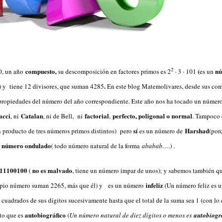
compuesto,
(
n
2
0, un año
su descomposición en factores primos es 2
· 3 · 101
es un
.
) y tiene 12 divisores, que suman 4285
En este blog Matemolivares, desde sus com
 propiedades del número del año correspondiente. Este año nos ha tocado un númer
acci
Catalan
factorial
perfecto, poligonal o normal
, ni
, ni de Bell, ni
,
. Tampoco
sí
Harshad
 producto de tres números primos distintos) pero
es un número de
(por
número ondulado
n
( todo número natural de la forma
ababab…
.) .
11100100
no
es malvado
(
, tiene un número impar de unos); y sabemos también 
infeliz
propio número suman 2265, más que él) y es un número
(Un número feliz es u
cuadrados de sus dígitos sucesivamente hasta que el total de la suma sea 1 (con lo 
autobiográfico
to que es
(
Un número natural de diez dígitos o menos es
autobiogr