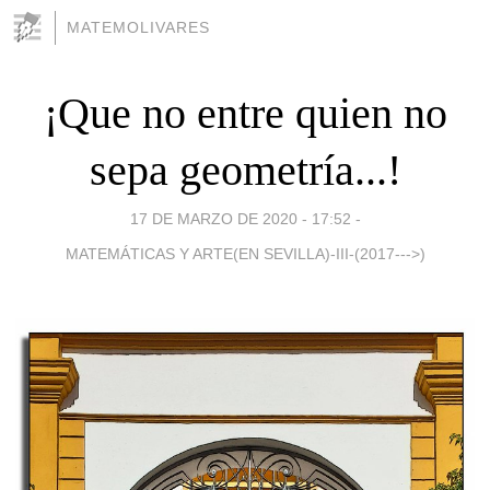
MATEMOLIVARES
¡Que no entre quien no
sepa geometría...!
17 DE MARZO DE 2020 - 17:52
-
MATEMÁTICAS Y ARTE(EN SEVILLA)-III-(2017--->)