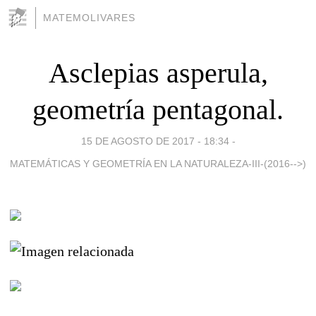
MATEMOLIVARES
Asclepias asperula,
geometría pentagonal.
15 DE AGOSTO DE 2017 - 18:34
-
MATEMÁTICAS Y GEOMETRÍA EN LA NATURALEZA-III-(2016-->)