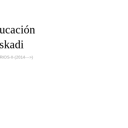
ducación
skadi
S-II-(2014--->)