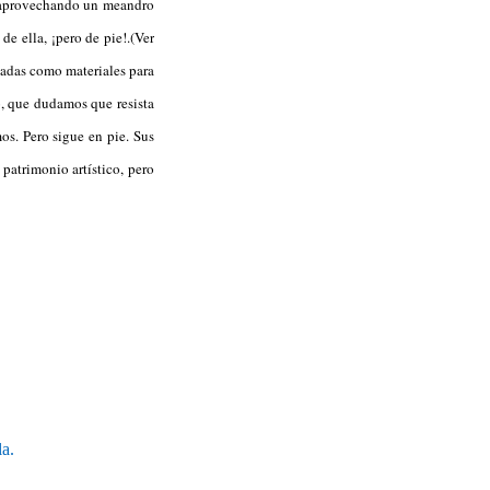
o, aprovechando un meandro
de ella, ¡pero de pie!.(Ver
izadas como materiales para
o, que dudamos que resista
s. Pero sigue en pie. Sus
 patrimonio artístico, pero
a.