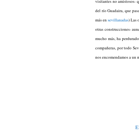
visitantes no amistosos- 
del río Guadaira, que pasa
más en
sevillanadas
) Las 
otras construcciones- aun
mucho más, ha perdurado 
compañeras, por todo Sevil
nos encomendamos a un mil
E