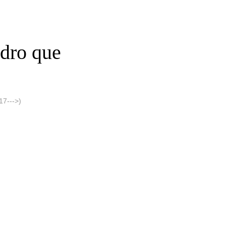
edro que
7--->)