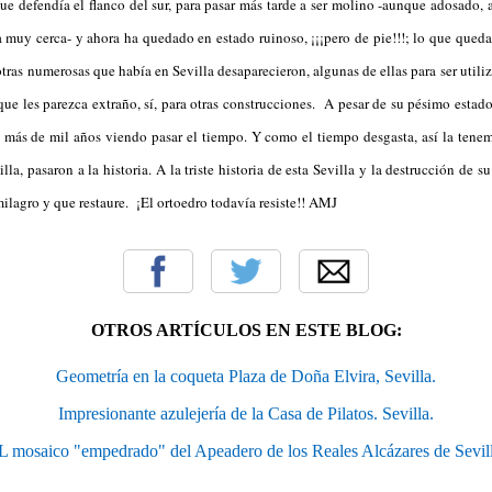
que defendía el flanco del sur, para pasar más tarde a ser molino -aunque adosad
 muy cerca- y ahora ha quedado en estado ruinoso, ¡¡¡pero de pie!!!; lo que queda 
otras numerosas que había en Sevilla desaparecieron, algunas de ellas para ser util
que les parezca extraño, sí, para otras construcciones. A pesar de su pésimo estad
más de mil años viendo pasar el tiempo. Y como el tiempo desgasta, así la tenemo
la, pasaron a la historia. A la triste historia de esta Sevilla y la destrucción de su
agro y que restaure. ¡El ortoedro todavía resiste!! AMJ
OTROS ARTÍCULOS EN ESTE BLOG:
Geometría en la coqueta Plaza de Doña Elvira, Sevilla.
Impresionante azulejería de la Casa de Pilatos. Sevilla.
L mosaico "empedrado" del Apeadero de los Reales Alcázares de Sevill