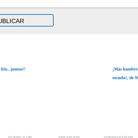
ris...juntos!!
¡Más hambre 
escuela!, de 
ACERCA DE
ARCHIVOS
ADMINISTRAR