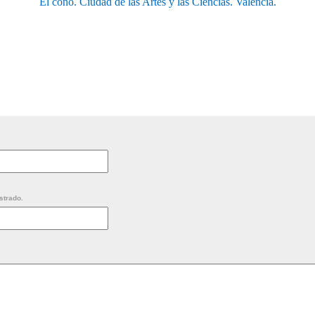
El cono. Ciudad de las Artes y las Ciencias. Valencia.
strado.