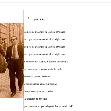
.../...
(Min:1.14)
Somos los Maestros de Escuela arruinaos
hace que no comemos desde el siglo pasao
Somos los Maestros de Escuela arruinaos
hace que no comemos desde el siglo pasao
Viendonos tan sucios, el hambre que abunda
nos ponemos gafas para matar la curda
Yo estaba gordo y colorao
y me he quedao como un bacalao
Lo que comemos vais a saber
las migajas de pan duro
que encontramos por debajo
de las mesas del café