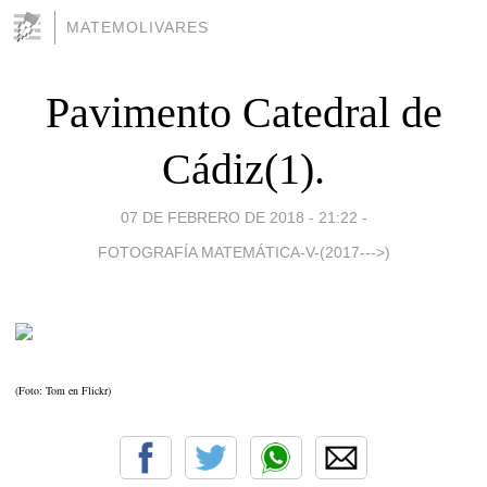
MATEMOLIVARES
Pavimento Catedral de
Cádiz(1).
07 DE FEBRERO DE 2018 - 21:22
-
FOTOGRAFÍA MATEMÁTICA-V-(2017--->)
(Foto: Tom en Flickr)