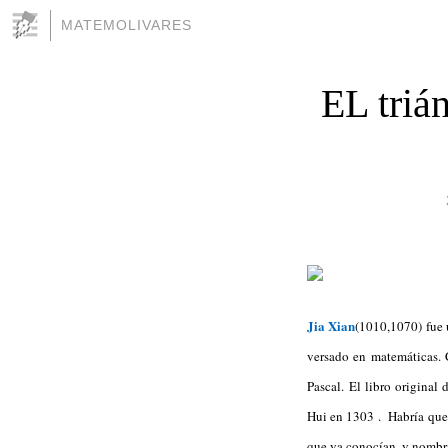
MATEMOLIVARES
EL trián
Jia Xian
(1010,1070) fue 
versado en matemáticas. 
Pascal.
El libro original 
Hui en 1303
.
Habría que 
que ya conocían, y nomb