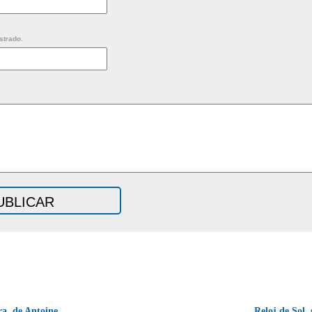
strado.
a, de Antoine
Reloj de Sol,