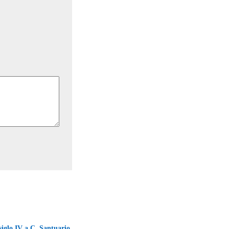
 siglo IV a.C. Santuario