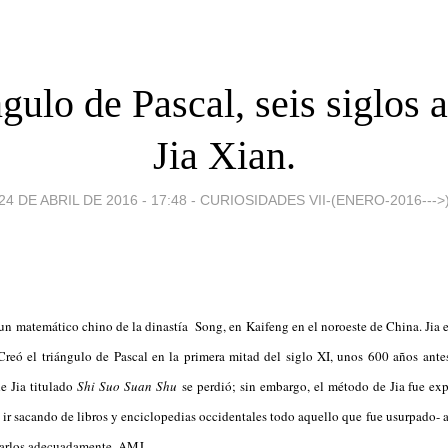
gulo de Pascal, seis siglos 
Jia Xian.
24 DE ABRIL DE 2016 - 17:48
-
CURIOSIDADES VII-(ENERO-2016--->
un matemático chino de la dinastía Song, en Kaifeng en el noroeste de China. Jia 
Creó el triángulo de Pascal en la primera mitad del siglo XI, unos 600 años ant
de Jia titulado
Shi Suo Suan Shu
se perdió; s
in embargo, el método de Jia fue exp
ir sacando de libros y enciclopedias occidentales todo aquello que fue usurpado- ap
rarlos adecuadamente. AMJ