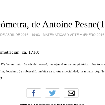
eómetra, de Antoine Pesne(1
 DE ABRIL DE 2016 - 19:03
-
MATEMÁTICAS Y ARTE-V-(ENERO-2016-
7) fue un pintor francés del rococó, que ejerció su carrera pictórica sobre todo e
ín, Potsdam,...) y sobresalió, también en su otra especialidad, los retratos. Aquí l
MJ