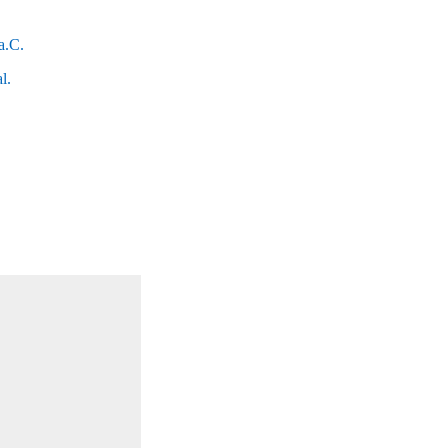
a.C.
l.