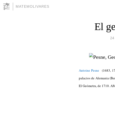
MATEMOLIVARES
El g
24
Antoine Pesne
(1683, 175
palacios de Alemania (Berl
El Geómetra, de 1710. A