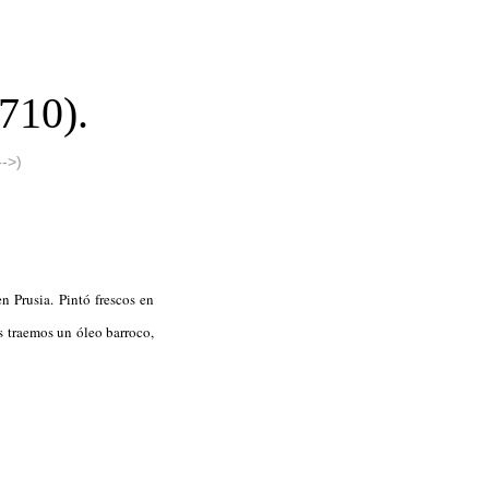
710).
->)
n Prusia. Pintó frescos en
es traemos un óleo barroco,