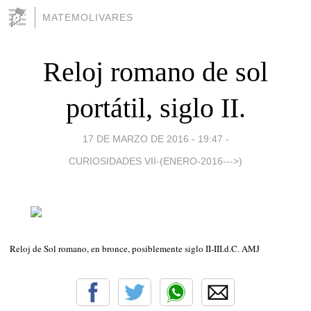
MATEMOLIVARES
Reloj romano de sol
portátil, siglo II.
17 DE MARZO DE 2016 - 19:47
-
CURIOSIDADES VII-(ENERO-2016--->)
Reloj de Sol romano, en bronce, posiblemente siglo II-III.d.C. AMJ