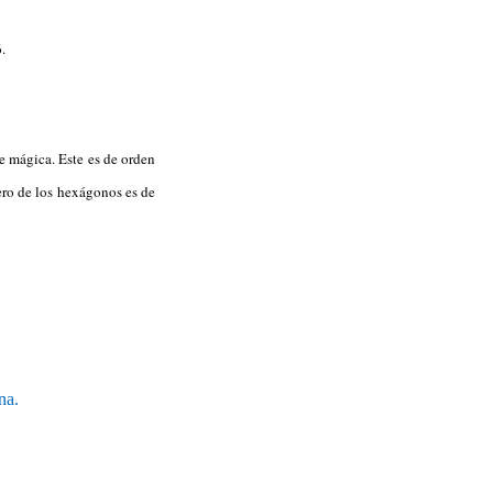
6.
e mágica. Este es de orden
ro de los hexágonos es de
na.