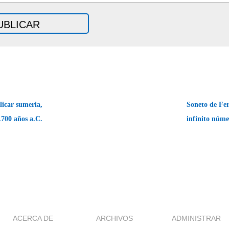
icar sumeria,
Soneto de Fer
.700 años a.C.
infinito núme
ACERCA DE
ARCHIVOS
ADMINISTRAR