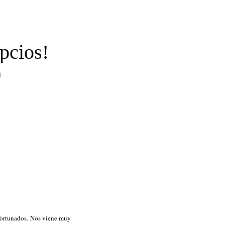
ipcios!
)
afortunados. Nos viene muy