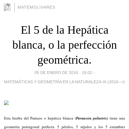
MATEMOLIVARES
El 5 de la Hepática
blanca, o la perfección
geométrica.
05 DE ENERO DE 2016 - 18:02
-
MATEMÁTICAS Y GEOMETRÍA EN LA NATURALEZA-III-(2016-->)
Esta hierba del Parnaso o hepática blanca (
Parnassia palustris)
tiene una
geometría pentagonal perfecta. 5 pétalos, 5 sépalos y los 5 estambres