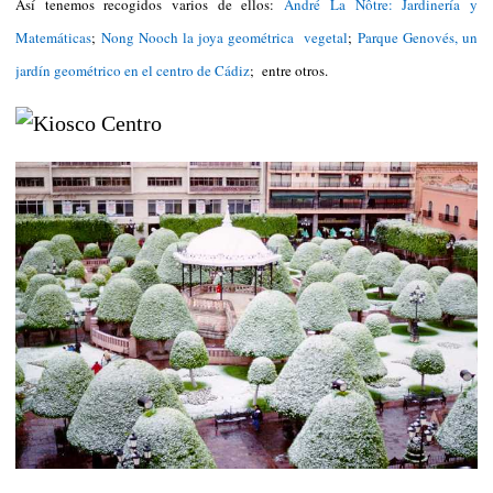
Así tenemos recogidos varios de ellos:
André La Nôtre: Jardinería y
Matemáticas
;
Nong Nooch la joya geométrica vegetal
;
Parque Genovés, un
jardín geométrico en el centro de Cádiz
; entre otros.