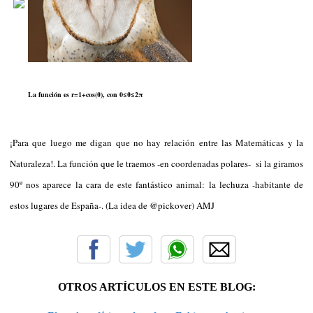
La función es r=1+cos(θ), con 0≤θ≤2π
¡Para que luego me digan que no hay relación entre las Matemáticas y la
Naturaleza!. La función que le traemos -en coordenadas polares- si la giramos
90º nos aparece la cara de este fantástico animal: la lechuza -habitante de
estos lugares de España-. (La idea de @pickover) AMJ
OTROS ARTÍCULOS EN ESTE BLOG: