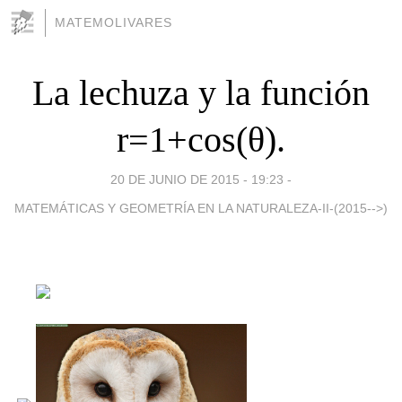
MATEMOLIVARES
La lechuza y la función
r=1+cos(θ).
20 DE JUNIO DE 2015 - 19:23
-
MATEMÁTICAS Y GEOMETRÍA EN LA NATURALEZA-II-(2015-->)