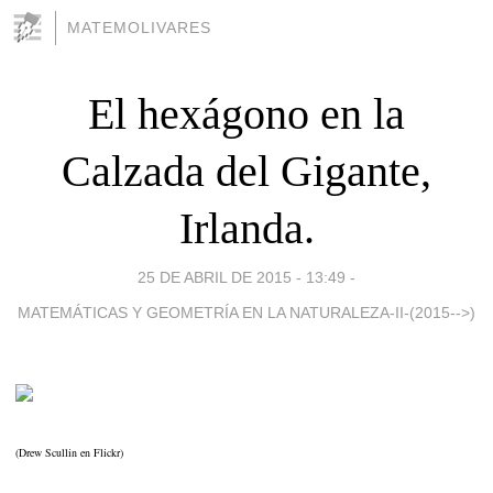
MATEMOLIVARES
El hexágono en la
Calzada del Gigante,
Irlanda.
25 DE ABRIL DE 2015 - 13:49
-
MATEMÁTICAS Y GEOMETRÍA EN LA NATURALEZA-II-(2015-->)
(Drew Scullin en Flickr)