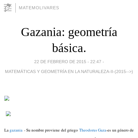
MATEMOLIVARES
Gazania: geometría
básica.
22 DE FEBRERO DE 2015 - 22:47
-
MATEMÁTICAS Y GEOMETRÍA EN LA NATURALEZA-II-(2015-->)
La
gazania
- Su nombre proviene del griego
Theodorus Gaza
-es un género de