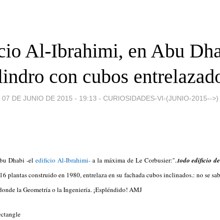
cio Al-Ibrahimi, en Abu Dha
lindro con cubos entrelazad
07 DE JUNIO DE 2015 - 19:13
-
CURIOSIDADES-VI-(JUNIO-2015-->)
Abu Dhabi -el
edificio Al-Ibrahimi-
a la máxima de Le Corbusier:"..
todo edificio 
e 16 plantas construido en 1980, entrelaza en su fachada cubos inclinados.: no se s
 donde la Geometría o la Ingeniería. ¡Espléndido! AMJ