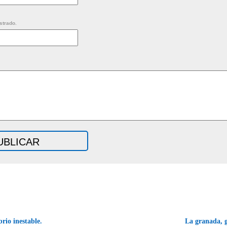
strado.
rio inestable.
La granada, g