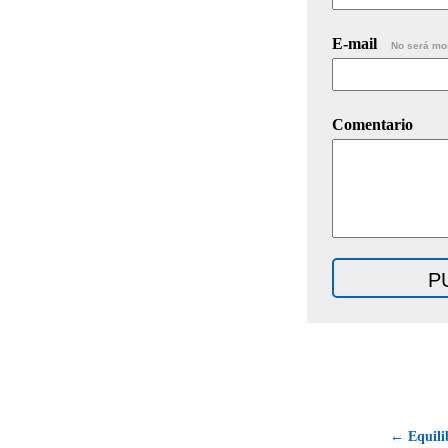
E-mail
No será mo
Comentario
← Equilib