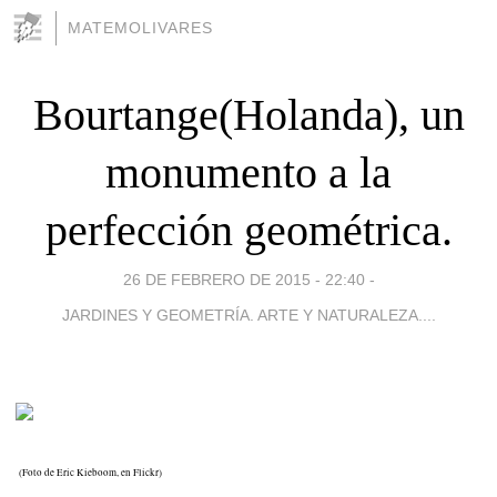
MATEMOLIVARES
Bourtange(Holanda), un
monumento a la
perfección geométrica.
26 DE FEBRERO DE 2015 - 22:40
-
JARDINES Y GEOMETRÍA. ARTE Y NATURALEZA....
(Foto de Eric Kieboom, en Flickr)