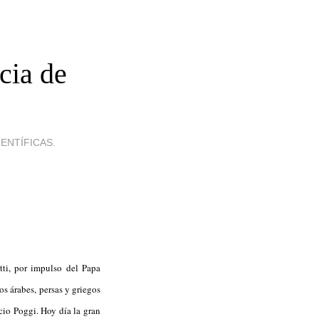
ncia de
IENTÍFICAS.
ti, por impulso del Papa
s árabes, persas y griegos
acio Poggi. Hoy día la gran