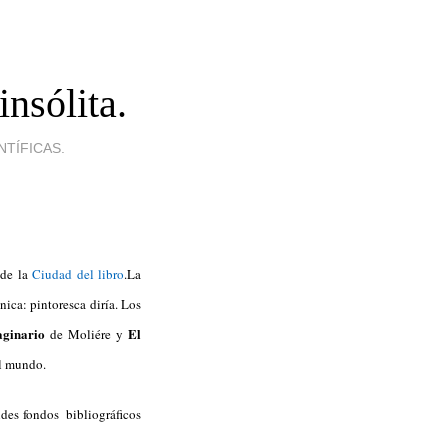
nsólita.
NTÍFICAS.
de la
Ciudad del libro
.La
nica: pintoresca diría. Los
aginario
El
de Moliére y
al mundo.
ndes fondos bibliográficos