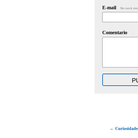
E-mail
No será mo
Comentario
← Curiosidades