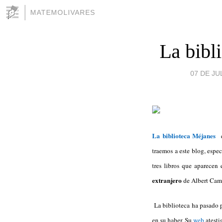
MATEMOLIVARES
La bibl
07 DE JUL
La biblioteca Méjanes
e
traemos a este blog, espec
tres libros que aparecen
extranjero
de Albert Camus
La biblioteca ha pasado p
en su haber. Su
web
atesti