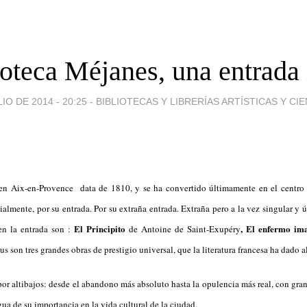
ioteca Méjanes, una entrada i
IO DE 2014 - 20:25
-
BIBLIOTECAS Y LIBRERÍAS ARTÍSTICAS Y CIE
n Aix-en-Provence data de 1810, y se ha convertido últimamente en el centro 
ialmente, por su entrada. Por su extraña entrada. Extraña pero a la vez singular y ú
El Principito
, El enfermo im
 en la entrada son :
de Antoine de Saint-Exupéry
 son tres grandes obras de prestigio universal, que la literatura francesa ha dado 
or altibajos: desde el abandono más absoluto hasta la opulencia más real, con gra
gua de su importancia en la vida cultural de la ciudad.