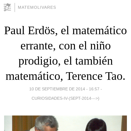
MATEMOLIVARES
Paul Erdös, el matemático
errante, con el niño
prodigio, el también
matemático, Terence Tao.
10 DE SEPTIEMBRE DE 2014 - 16:57
-
CURIOSIDADES-IV-(SEPT-2014--->)