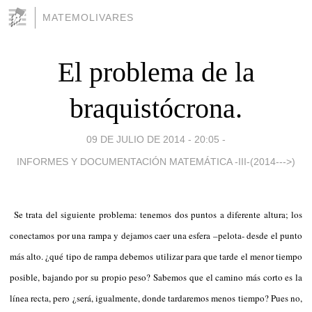
MATEMOLIVARES
El problema de la
braquistócrona.
09 DE JULIO DE 2014 - 20:05
-
INFORMES Y DOCUMENTACIÓN MATEMÁTICA -III-(2014--->)
Se trata del siguiente problema: tenemos dos puntos a diferente altura; los
conectamos por una rampa y dejamos caer una esfera –pelota- desde el punto
más alto. ¿qué tipo de rampa debemos utilizar para que tarde el menor tiempo
posible, bajando por su propio peso? Sabemos que el camino más corto es la
línea recta, pero ¿será, igualmente, donde tardaremos menos tiempo? Pues no,