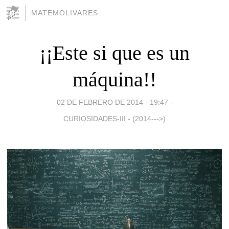
MATEMOLIVARES
¡¡Este si que es un
máquina!!
02 DE FEBRERO DE 2014 - 19:47
-
CURIOSIDADES-III - (2014--->)