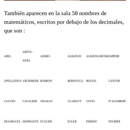
También aparecen en la sala 58 nombres de
matemáticos, escritos por debajo de los decimales,
que son :
ABOUL-
ABEL
AHMES
ALBATANI
ALKHOWARESMI
AMPERE
WEFA
APOLLONIUS
ARCHIMEDE
BARROW
BERNOULLI
BOLYAI
CANTOR
CAUCHY
CAVALIERI
CHASLES
CLAIRAUT
COTES
D’ALEMBERT
DESARGUES
DIOPHANTE
EUCLIDE
EULER
FERMAT
FOURIER