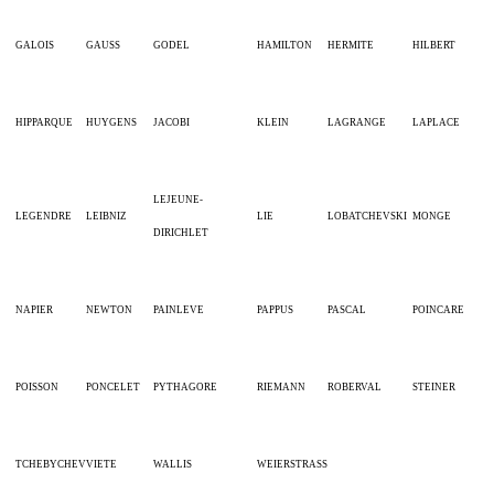
GALOIS
GAUSS
GODEL
HAMILTON
HERMITE
HILBERT
HIPPARQUE
HUYGENS
JACOBI
KLEIN
LAGRANGE
LAPLACE
LEJEUNE-
LEGENDRE
LEIBNIZ
LIE
LOBATCHEVSKI
MONGE
DIRICHLET
NAPIER
NEWTON
PAINLEVE
PAPPUS
PASCAL
POINCARE
POISSON
PONCELET
PYTHAGORE
RIEMANN
ROBERVAL
STEINER
TCHEBYCHEV
VIETE
WALLIS
WEIERSTRASS